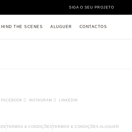
SIGA O SEU PROJETO
EHIND THE SCENES
ALUGUER
CONTACTOS
FACEBOOK
INSTAGRAM
LINKEDIN
ADE
TERMOS & CONDIÇÕES
TERMOS & CONDIÇÕES ALUGUER